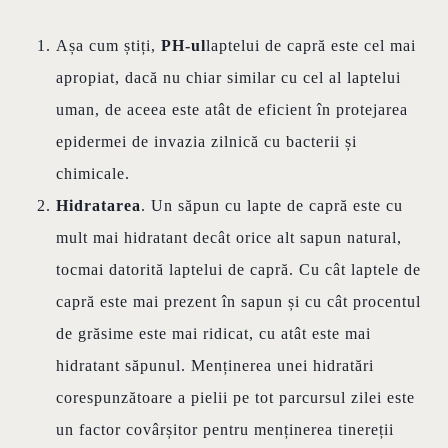
Așa cum știți,
PH-ul
laptelui de capră este cel mai
apropiat, dacă nu chiar similar cu cel al laptelui
uman, de aceea este atât de eficient în protejarea
epidermei de invazia zilnică cu bacterii și
chimicale.
Hidratarea
. Un săpun cu lapte de capră este cu
mult mai hidratant decât orice alt sapun natural,
tocmai datorită laptelui de capră. Cu cât laptele de
capră este mai prezent în sapun și cu cât procentul
de grăsime este mai ridicat, cu atât este mai
hidratant săpunul. Menținerea unei hidratări
corespunzătoare a pielii pe tot parcursul zilei este
un factor covârșitor pentru menținerea tinereții