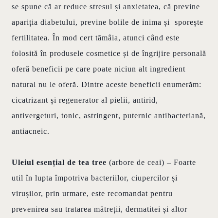
se spune că ar reduce stresul și anxietatea, că previne
apariția diabetului, previne bolile de inima și sporește
fertilitatea. În mod cert tămâia, atunci când este
folosită în produsele cosmetice și de îngrijire personală
oferă beneficii pe care poate niciun alt ingredient
natural nu le oferă. Dintre aceste beneficii enumerăm:
cicatrizant și regenerator al pielii, antirid,
antivergeturi, tonic, astringent, puternic antibacteriană,
antiacneic.
Uleiul esențial de tea tree
(arbore de ceai) – Foarte
util în lupta împotriva bacteriilor, ciupercilor și
virușilor, prin urmare, este recomandat pentru
prevenirea sau tratarea mătreții, dermatitei și altor