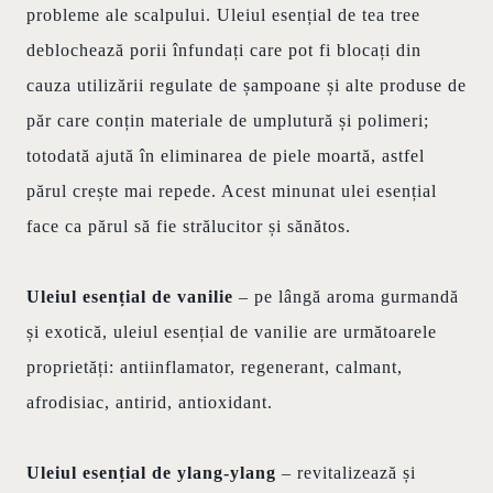
probleme ale scalpului. Uleiul esențial de tea tree
deblochează porii înfundați care pot fi blocați din
cauza utilizării regulate de șampoane și alte produse de
păr care conțin materiale de umplutură și polimeri;
totodată ajută în eliminarea de piele moartă, astfel
părul crește mai repede. Acest minunat ulei esențial
face ca părul să fie strălucitor și sănătos.
Uleiul esențial de vanilie
– pe lângă aroma gurmandă
și exotică, uleiul esențial de vanilie are următoarele
proprietăți: antiinflamator, regenerant, calmant,
afrodisiac, antirid, antioxidant.
Uleiul esențial de ylang-ylang
– revitalizează și