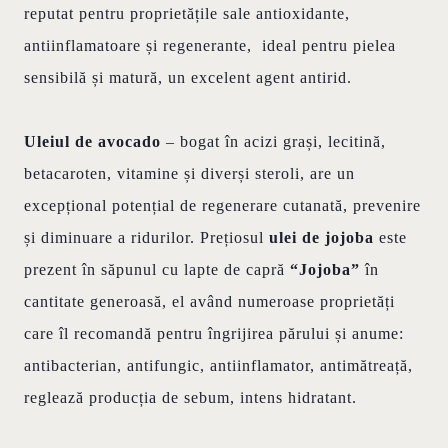
reputat pentru proprietățile sale antioxidante,
antiinflamatoare și regenerante, ideal pentru pielea
sensibilă și matură, un excelent agent antirid.
Uleiul de avocado
– bogat în acizi grași, lecitină,
betacaroten, vitamine și diverși steroli, are un
excepțional potențial de regenerare cutanată, prevenire
și diminuare a ridurilor. Prețiosul
ulei de jojoba
este
prezent în săpunul cu lapte de capră
“Jojoba”
în
cantitate generoasă, el având numeroase proprietăți
care îl recomandă pentru îngrijirea părului și anume:
antibacterian, antifungic, antiinflamator, antimătreață,
reglează producția de sebum, intens hidratant.