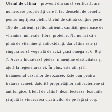
Uleiul de cătină
– provenit din sursă verificată, are
numeroase proprietăți care îl fac deosebit de benefic
pentru îngrijirea pielii. Uleiul de cătină conţine peste
190 de nutrienţi şi fitonutrienti, cantităţi generoase de
vitamine, minerale, fibre, proteine. Nu numai că e
plină de vitamine şi antioxidanţi, dar cătina este şi
singura sursă vegetală de acizi graşi omega 3, 6, 9 şi
7. Acesta hidratează pielea, îi menţine elasticitatea şi
ajută la regenerarea ei. În plus, este util şi în
tratamentul cazurilor de rozacee. Este bun pentru
tratarea acneei, datorită proprietăţilor antibacteriene şi
antifungice. Uleiul de cătină dezinfecteaza leziunile
şi ajutâ la vindecarea cicatricilor de pe faţă şi corp.