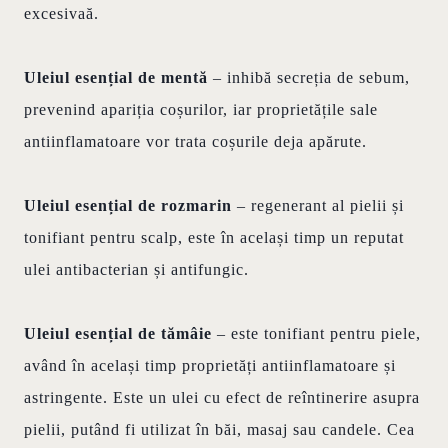
excesivaă.
Uleiul esențial de mentă
– inhibă secreția de sebum,
prevenind apariția coșurilor, iar proprietățile sale
antiinflamatoare vor trata coșurile deja apărute.
Uleiul esențial de rozmarin
– regenerant al pielii și
tonifiant pentru scalp, este în același timp un reputat
ulei antibacterian și antifungic.
Uleiul esențial de tămâie
– este tonifiant pentru piele,
având în același timp proprietăți antiinflamatoare și
astringente. Este un ulei cu efect de reîntinerire asupra
pielii, putând fi utilizat în băi, masaj sau candele. Cea